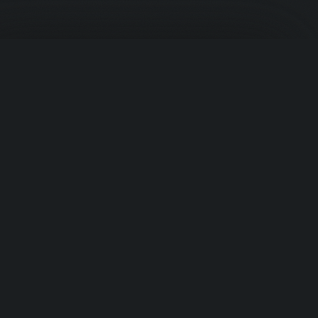
Корзина
PROTEIN
.UZ
Премиальное спортивное питание из США. Ваш надёжный
источник в Узбекистане.
Быстрые ссылки
Ваша корзина пуста
Добавьте товары, чтобы начать
›
Главная
›
Продукты
›
Категории
Перейти к товарам
›
Бренды
Категории