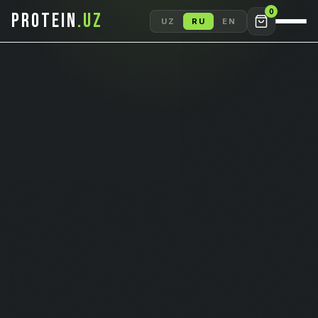
0
PROTEIN
.UZ
UZ
RU
EN