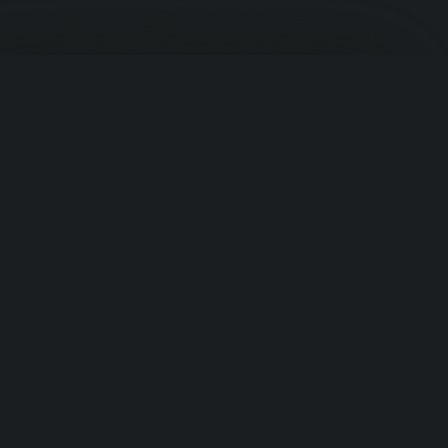
Корзина
PROTEIN
.UZ
Премиальное спортивное питание из США. Ваш надёжный
источник в Узбекистане.
Быстрые ссылки
Ваша корзина пуста
Добавьте товары, чтобы начать
›
Главная
›
Продукты
›
Категории
Перейти к товарам
›
Бренды
Категории