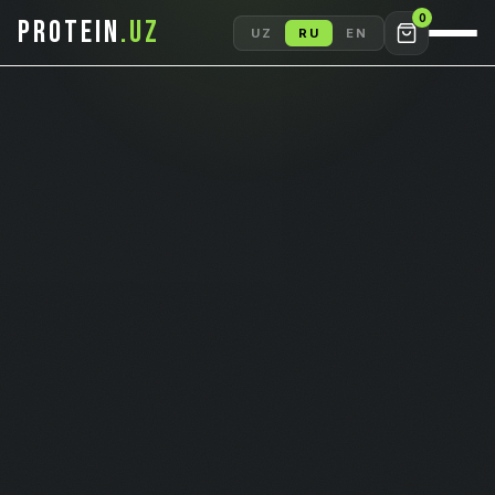
0
PROTEIN
.UZ
UZ
RU
EN