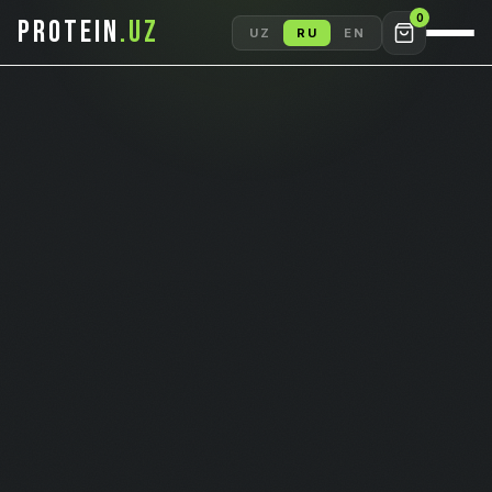
0
PROTEIN
.UZ
UZ
RU
EN