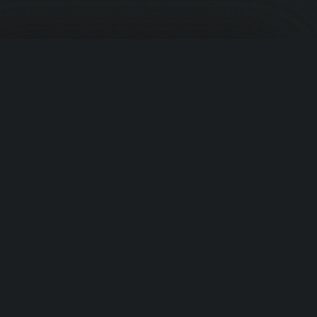
Корзина
PROTEIN
.UZ
Премиальное спортивное питание из США. Ваш надёжный
источник в Узбекистане.
Быстрые ссылки
Ваша корзина пуста
Добавьте товары, чтобы начать
›
Главная
›
Продукты
›
Категории
Перейти к товарам
›
Бренды
Категории