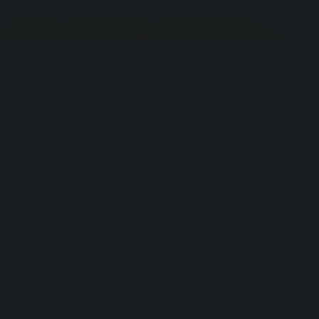
Корзина
PROTEIN
.UZ
Премиальное спортивное питание из США. Ваш надёжный
источник в Узбекистане.
Быстрые ссылки
Ваша корзина пуста
Добавьте товары, чтобы начать
›
Главная
›
Продукты
›
Категории
Перейти к товарам
›
Бренды
Категории