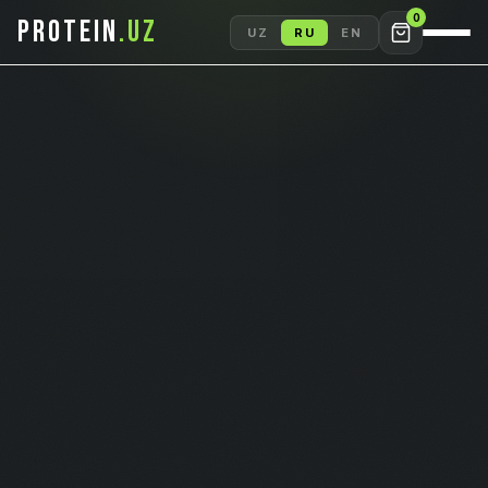
0
PROTEIN
.UZ
UZ
RU
EN