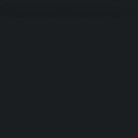
Корзина
PROTEIN
.UZ
Премиальное спортивное питание из США. Ваш надёжный
источник в Узбекистане.
Быстрые ссылки
Ваша корзина пуста
Добавьте товары, чтобы начать
›
Главная
›
Продукты
›
Категории
Перейти к товарам
›
Бренды
Категории