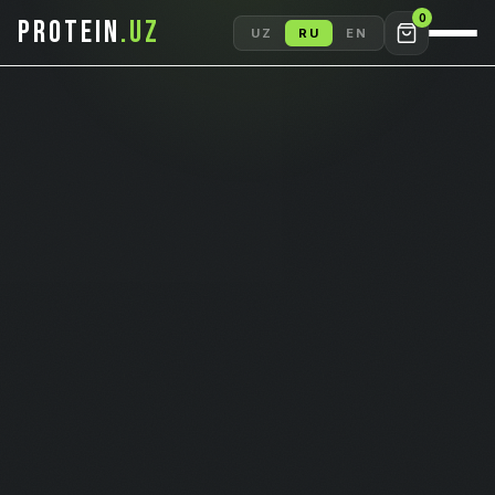
0
PROTEIN
.UZ
UZ
RU
EN