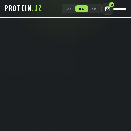
0
PROTEIN
.UZ
UZ
RU
EN