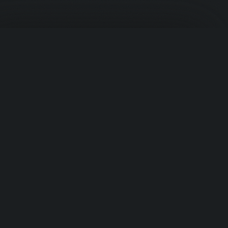
Корзина
PROTEIN
.UZ
Премиальное спортивное питание из США. Ваш надёжный
источник в Узбекистане.
Быстрые ссылки
Ваша корзина пуста
Добавьте товары, чтобы начать
›
Главная
›
Продукты
›
Категории
Перейти к товарам
›
Бренды
Категории