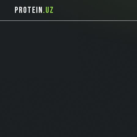
PROTEIN
.UZ