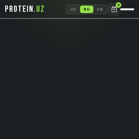
0
PROTEIN
.UZ
UZ
RU
EN