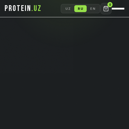
0
PROTEIN
.UZ
UZ
RU
EN