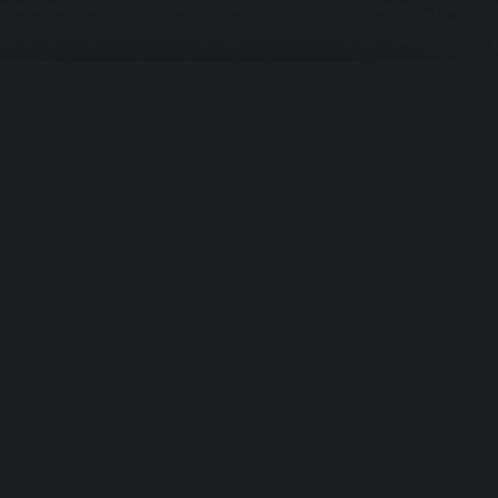
Корзина
PROTEIN
.UZ
Премиальное спортивное питание из США. Ваш надёжный
источник в Узбекистане.
Быстрые ссылки
Ваша корзина пуста
Добавьте товары, чтобы начать
›
Главная
›
Продукты
›
Категории
Перейти к товарам
›
Бренды
Категории