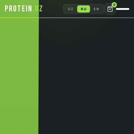
0
PROTEIN
.UZ
UZ
RU
EN